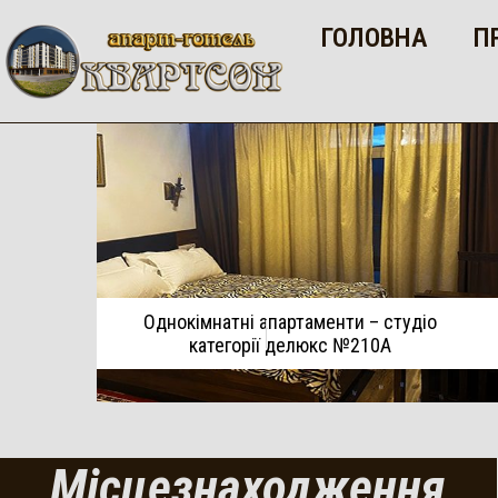
ГОЛОВНА
П
Однокімнатні апартаменти – студіо
категорії делюкс №210А
Місцезнаходження