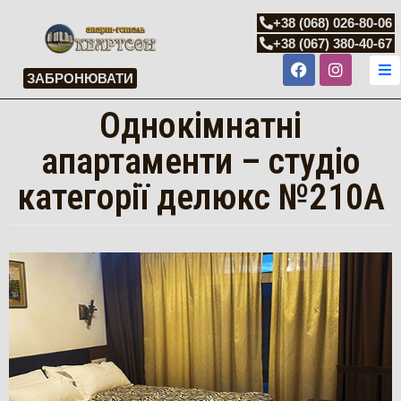
+38 (068) 026-80-06
+38 (067) 380-40-67
ГОЛОВНА
ЗАБРОНЮВАТИ
ПРО
Однокімнатні
НАС
апартаменти – студіо
НОМЕРА
категорії делюкс №210А
ЦІНИ
ІНФРАСТРУКТУРА
ФОТОГАЛЕРЕЯ
КОНТАКТИ