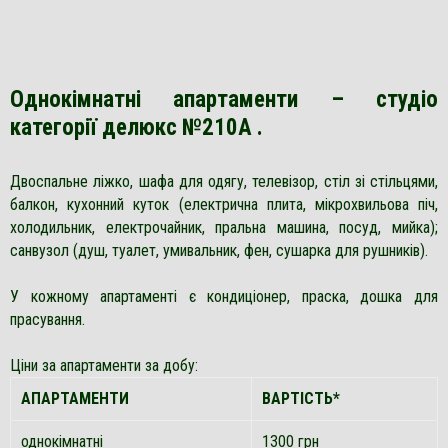
Однокімнатні апартаменти – студіо
категорії делюкс №210А .
Двоспальне ліжко, шафа для одягу, телевізор, стіл зі стільцями,
балкон, кухонний куток (електрична плита, мікрохвильова піч,
холодильник, електрочайник, пральна машина, посуд, мийка);
санвузол (душ, туалет, умивальник, фен, сушарка для рушників).
У кожному апартаменті є кондиціонер, праска, дошка для
прасування.
Ціни за апартаменти за добу:
АПАРТАМЕНТИ
ВАРТІСТЬ*
однокімнатні
1300 грн