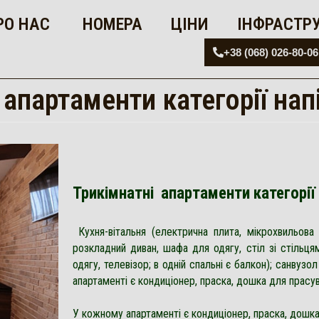
РО НАС
НОМЕРА
ЦІНИ
ІНФРАСТР
+38 (068) 026-80-06
 апартаменти категорії на
Трикімнатні апартаменти категорії
Кухня-вітальня (електрична плита, мікрохвильова 
розкладний диван, шафа для одягу, стіл зі стільця
одягу, телевізор; в одній спальні є балкон); санвуз
апартаменті є кондиціонер, праска, дошка для прасув
У кожному апартаменті є кондиціонер, праска, дошка