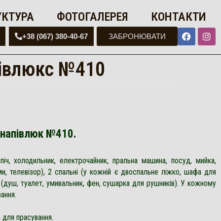
УКТУРА
ФОТОГАЛЕРЕЯ
КОНТАКТИ
+38 (067) 380-40-67
ЗАБРОНЮВАТИ
півлюкс №410
 напівлюк
№410.
піч, холодильник, електрочайник, пральна машина, посуд, мийка,
ми, телевізор), 2 спальні (у кожній є двоспальне ліжко, шафа для
ол (душ, туалет, умивальник, фен, сушарка для рушників). У кожному
ання.
 для прасування.